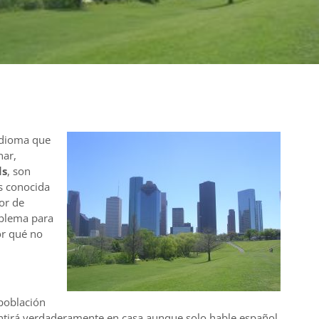
idioma que
nar,
ds
, son
es conocida
lor de
oblema para
or qué no
 población
tirá verdaderamente en casa aunque solo hable español.